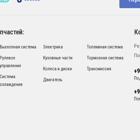
пчастей:
К
Ре
Выхлопная система
Электрика
Топливная система
По
Рулевое
Кузовные части
Тормозная система
управление
Колеса и диски
Трансмиссия
+
Система
По
Двигатель
охлаждения
+
По