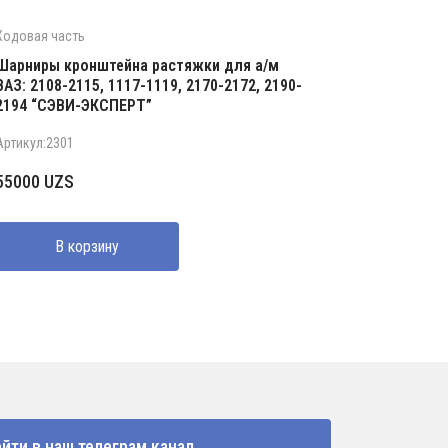
Ходовая часть
Шарниры кронштейна растяжки для а/м
ВАЗ: 2108-2115, 1117-1119, 2170-2172, 2190-
2194 “СЭВИ-ЭКСПЕРТ”
Артикул:2301
55000
UZS
В корзину
йти в наш телеграм канал