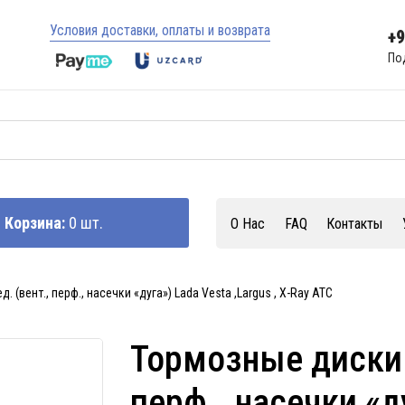
Условия доставки, оплаты и возврата
+
По
Корзина:
0 шт.
О Нас
FAQ
Контакты
 (вент., перф., насечки «дуга») Lada Vesta ,Largus , X-Ray АТС
Тормозные диски 
перф., насечки «д