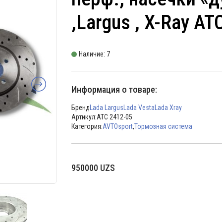
,Largus , X-Ray АТ
Наличие: 7
Информация о товаре:
Бренд
Lada Largus
Lada Vesta
Lada Xray
Артикул:
АТС 2412-05
Категория:
AVTOsport
,
Тормозная система
950000
UZS