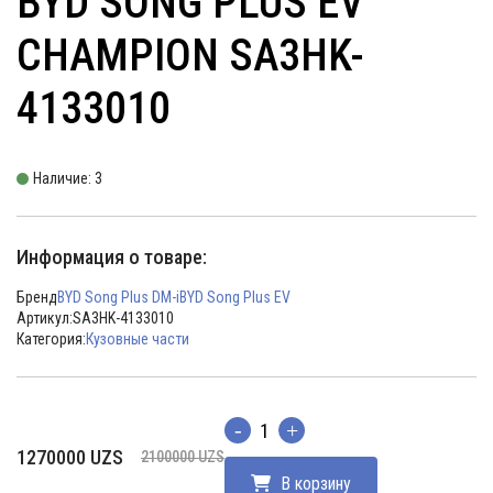
BYD SONG PLUS EV
CHAMPION SA3HK-
4133010
Наличие: 3
Информация о товаре:
Бренд
BYD Song Plus DM-i
BYD Song Plus EV
Артикул:
SA3HK-4133010
Категория:
Кузовные части
Количество
Первоначальная
Текущая
1270000
UZS
2100000
UZS
цена
цена:
В корзину