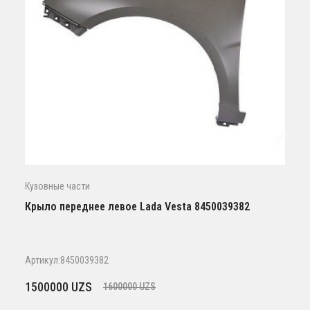
Кузовные части
Крыло переднее левое Lada Vesta 8450039382
Артикул:8450039382
Первоначальная
Текущая
1500000
UZS
1600000
UZS
цена
цена: