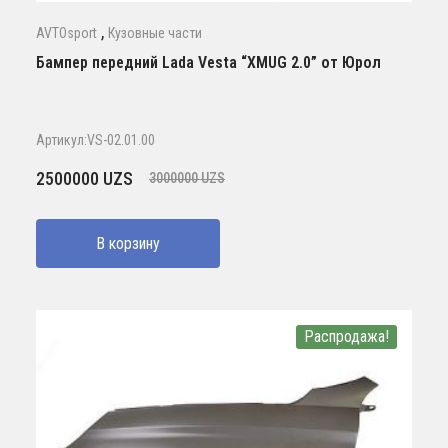
,
AVTOsport
Кузовные части
Бампер передний Lada Vesta “XMUG 2.0” от Юрол
Артикул:VS-02.01.00
Первоначальная
Текущая
2500000
UZS
3000000
UZS
цена
цена:
составляла
2500000 UZS.
В корзину
3000000 UZS.
Распродажа!