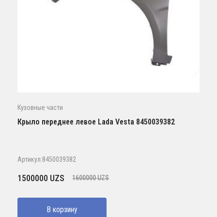
Кузовные части
Крыло переднее левое Lada Vesta 8450039382
Артикул:8450039382
Первоначальная
Текущая
1500000
UZS
1600000
UZS
цена
цена:
составляла
1500000 UZS.
В корзину
1600000 UZS.