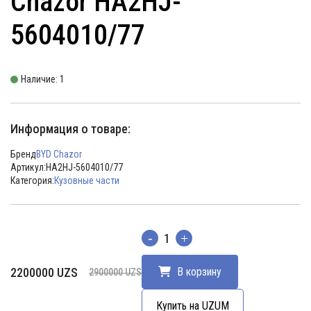
Chazor HA2HJ-
5604010/77
Наличие: 1
Информация о товаре:
Бренд
BYD Chazor
Артикул:
HA2HJ-5604010/77
Категория:
Кузовные части
Количество
Первоначальная
Текущая
2200000
UZS
В корзину
2900000
UZS
цена
цена:
составляла
2200000 UZS.
Купить на UZUM