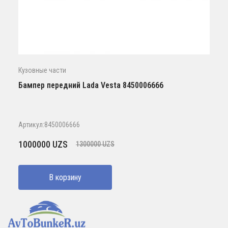
Кузовные части
Бампер передний Lada Vesta 8450006666
Артикул:8450006666
Первоначальная
Текущая
1000000
UZS
1300000
UZS
цена
цена:
составляла
1000000 UZS.
В корзину
1300000 UZS.