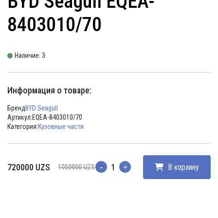
BYD Seagull EQEA-
8403010/70
Наличие: 3
Информация о товаре:
Бренд
BYD Seagull
Артикул:
EQEA-8403010/70
Категория:
Кузовные части
Первоначальная
Текущая
720000
UZS
В корзину
1050000
UZS
Количество
цена
цена:
составляла
720000 UZS.
1050000 UZS.