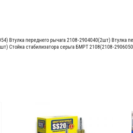
54) Втулка переднего рычага 2108-2904040(2шт) Втулка п
шт) Стойка стабилизатора серьга БМРТ 2108(2108-2906050