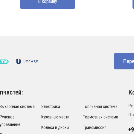
В корзину
Пере
пчастей:
К
Ре
Выхлопная система
Электрика
Топливная система
По
Рулевое
Кузовные части
Тормозная система
управление
Колеса и диски
Трансмиссия
+