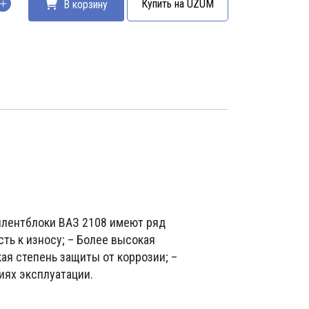
Купить на UZUM
В корзину
тво
йлентблоки ВАЗ 2108 имеют ряд
ть к износу; – Более высокая
ая степень защиты от коррозии; –
иях эксплуатации.