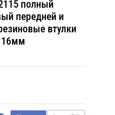
2115 полный
вый передней и
резиновые втулки
р 16мм