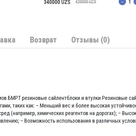
Первоначальная
Текущая
340000
UZS
420000
UZS
Количес
цена
цена:
составляла
340000 UZS.
420000 UZS.
авка
Возврат
Отзывы (0)
мов БМРТ резиновые сайлентблоки и втулки Резиновые са
ми, таких как: – Меньший вес и более высокая устойчивос
ред (например, химических реагентов на дорогах); – Высок
авлению; – Возможность использования в различных услов