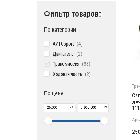
Фильтр товаров:
По категории
4
AVTOsport
4
товара
2
Двигатель
2
товара
38
Трансмиссия
38
товаров
2
Ходовая часть
2
товара
Тра
По цене
Сал
для
–
111
UZS
UZS
Арт
25