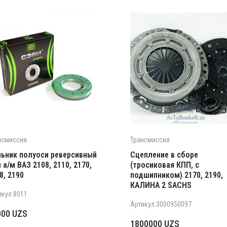
нсмиссия
Трансмиссия
ьник полуоси реверсивный
Сцепление в сборе
 а/м ВАЗ 2108, 2110, 2170,
(тросиковая КПП, с
8, 2190
подшипником) 2170, 2190,
КАЛИНА 2 SACHS
икул:8011
Артикул:3000950097
000
UZS
1800000
UZS