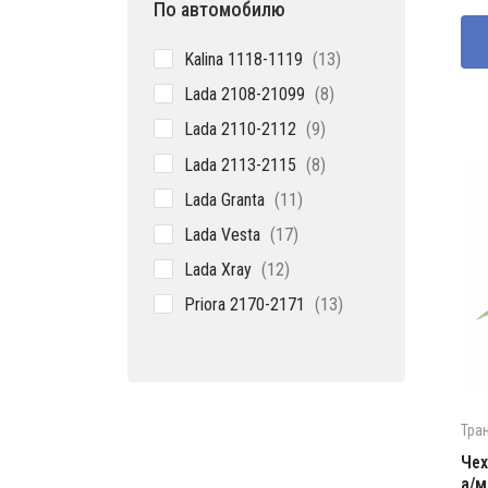
По автомобилю
13
Kalina 1118-1119
13
товаров
8
Lada 2108-21099
8
товаров
9
Lada 2110-2112
9
товаров
8
Lada 2113-2115
8
товаров
11
Lada Granta
11
товаров
17
Lada Vesta
17
товаров
12
Lada Xray
12
товаров
13
Priora 2170-2171
13
товаров
Тра
Чех
а/м