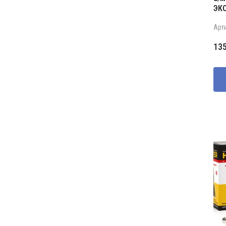
ЭК
Арт
13