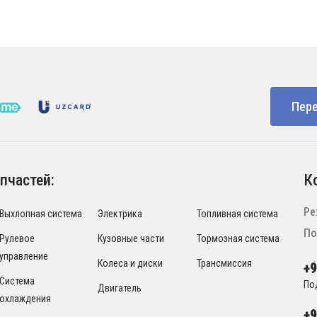
Пере
пчастей:
К
Ре
Выхлопная система
Электрика
Топливная система
По
Рулевое
Кузовные части
Тормозная система
управление
Колеса и диски
Трансмиссия
+
Система
По
Двигатель
охлаждения
+