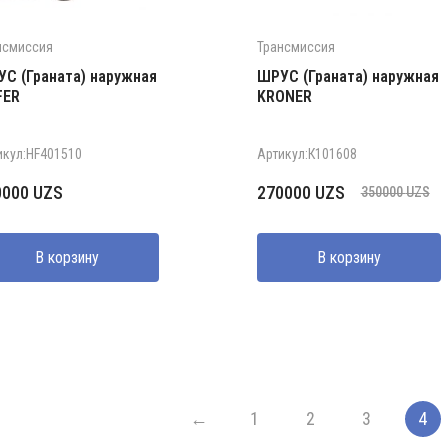
нсмиссия
Трансмиссия
С (Граната) наружная
ШРУС (Граната) наружная
FER
KRONER
икул:HF401510
Артикул:К101608
Первоначальная
Текущая
0000
UZS
270000
UZS
350000
UZS
цена
цена:
составляла
270000 UZS.
В корзину
В корзину
350000 UZS.
←
1
2
3
4