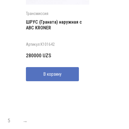
Трансмиссия
ШРУС (Граната) наружная с
АВС KRONER
Артикул:K101642
280000
UZS
В корзину
5
→