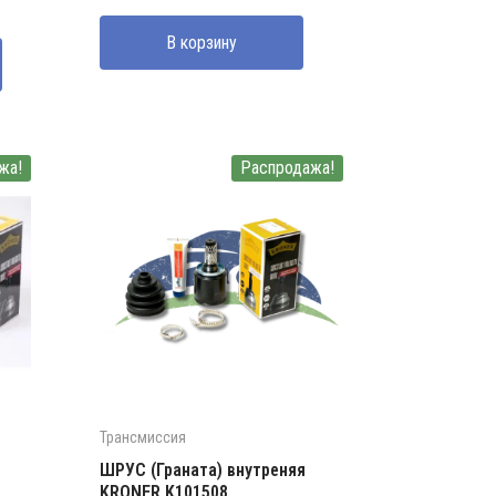
В корзину
жа!
Распродажа!
Трансмиссия
ШРУС (Граната) внутреняя
KRONER K101508