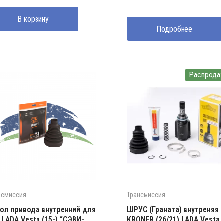
В корзину
Подробнее
Распрода
нсмиссия
Трансмиссия
ол привода внутренний для
ШРУС (Граната) внутреняя
 LADA Vesta (15-) “СЭВИ-
KRONER (26/21) LADA Vesta