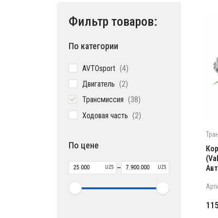
Фильтр товаров:
По категории
4
AVTOsport
4
товара
2
Двигатель
2
товара
38
Трансмиссия
38
товаров
2
Ходовая часть
2
товара
Тра
По цене
Кор
(Va
–
Ав
UZS
UZS
Арт
Пе
Те
11
це
цен