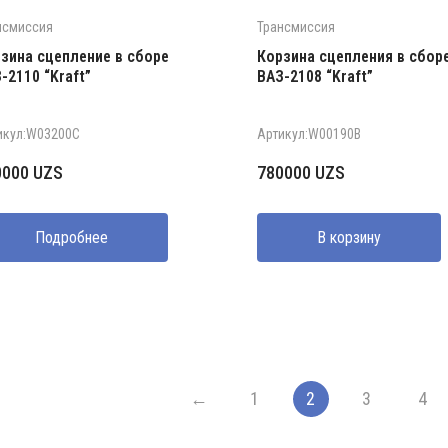
нсмиссия
Трансмиссия
зина сцепление в сборе
Корзина сцепления в сбор
-2110 “Kraft”
ВАЗ-2108 “Kraft”
икул:W03200C
Артикул:W00190B
0000
UZS
780000
UZS
Подробнее
В корзину
←
1
2
3
4