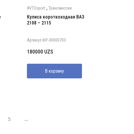
,
AVTOsport
Трансмиссия
е
Кулиса короткоходная ВАЗ
2108 – 2115
Артикул:ФР-00000703
180000
UZS
В корзину
5
→