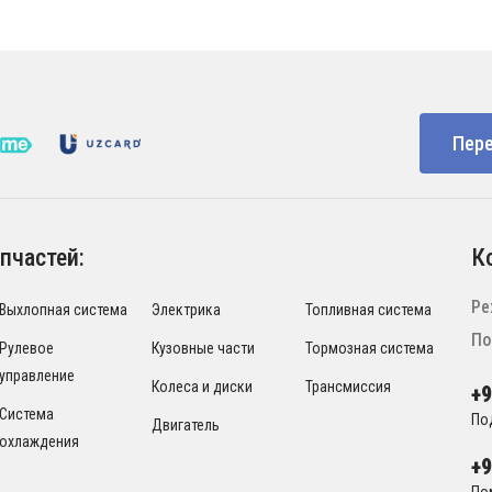
Пере
пчастей:
К
Ре
Выхлопная система
Электрика
Топливная система
По
Рулевое
Кузовные части
Тормозная система
управление
Колеса и диски
Трансмиссия
+
Система
По
Двигатель
охлаждения
+
По