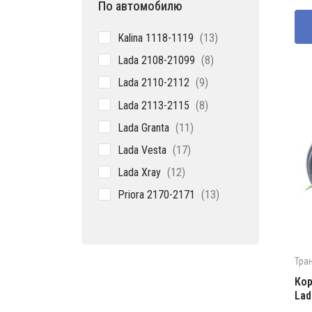
По автомобилю
со
115
135
13
Kalina 1118-1119
13
товаров
8
Lada 2108-21099
8
товаров
9
Lada 2110-2112
9
товаров
8
Lada 2113-2115
8
товаров
11
Lada Granta
11
товаров
17
Lada Vesta
17
товаров
12
Lada Xray
12
товаров
13
Priora 2170-2171
13
товаров
Тра
Кор
Lad