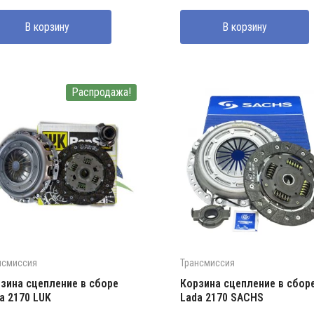
ставляла
0000 UZS.
В корзину
В корзину
0000 UZS.
Распродажа!
нсмиссия
Трансмиссия
зина сцепление в сборе
Корзина сцепление в сбор
a 2170 LUK
Lada 2170 SACHS