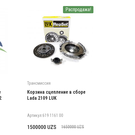
Распродажа!
Трансмиссия
е
Корзина сцепление в сборе
2
Lada 2109 LUK
Артикул:619 1161 00
Первоначальная
Текущая
1500000
UZS
1650000
UZS
цена
цена: