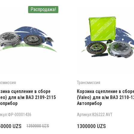
Распродажа!
нсмиссия
Трансмиссия
зина сцепление в сборе
Корзина сцепление в сбор
leo) для а/м ВАЗ 2109-2115
(Valeo) для а/м ВАЗ 2110-1
топрибор
Автоприбор
икул:ФР-00001436
Артикул:826222 AVT
рвоначальная
кущая
50000
UZS
1300000
UZS
1350000
UZS
на
а: