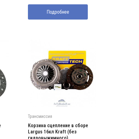
составляла
1500000 UZS.
Подробнее
1650000 UZS.
Трансмиссия
е
Корзина сцепление в сборе
Largus 16кл Kraft (без
гидровыжимного)