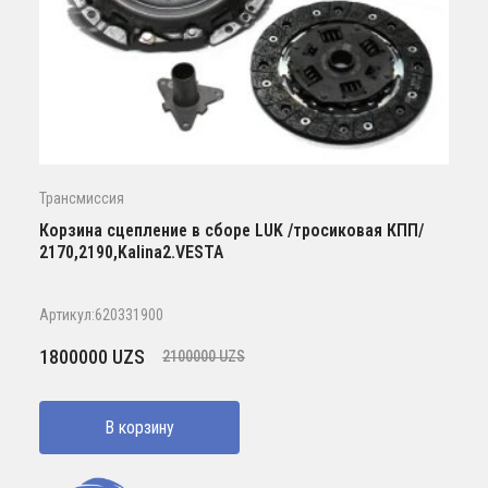
Трансмиссия
Корзина сцепление в сборе LUK /тросиковая КПП/
2170,2190,Kalina2.VESTA
Артикул:620331900
Первоначальная
Текущая
1800000
UZS
2100000
UZS
цена
цена:
составляла
1800000 UZS.
В корзину
2100000 UZS.