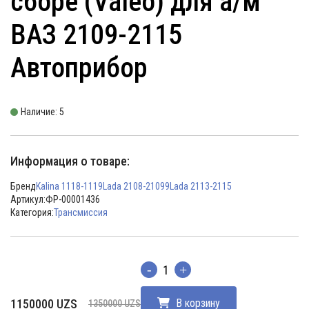
сборе (Valeo) для а/м
ВАЗ 2109-2115
Автоприбор
Наличие: 5
Информация о товаре:
Бренд
Kalina 1118-1119
Lada 2108-21099
Lada 2113-2115
Артикул:
ФР-00001436
Категория:
Трансмиссия
Количество
Первоначальная
Текущая
1150000
UZS
В корзину
1350000
UZS