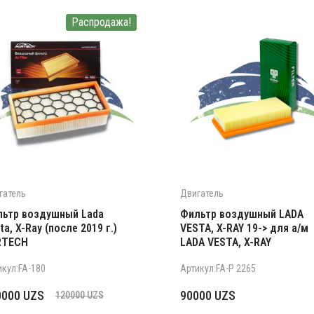
Распродажа!
гатель
Двигатель
ьтр воздушный Lada
Фильтр воздушный LADA
ta, X-Ray (после 2019 г.)
VESTA, X-RAY 19-> для а/м
RTECH
LADA VESTA, X-RAY
икул:FA-180
Артикул:FA-P 2265
рвоначальная
кущая
0000
UZS
90000
UZS
120000
UZS
на
а: