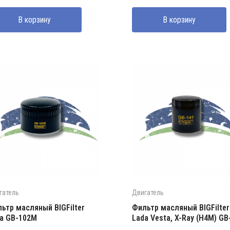
ставляла
000 UZS.
В корзину
В корзину
000 UZS.
гатель
Двигатель
ьтр масляный BIGFilter
Фильтр масляный BIGFilter
a GB-102M
Lada Vesta, X-Ray (H4M) GB