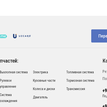
Пере
пчастей:
К
Ре
Выхлопная система
Электрика
Топливная система
По
Рулевое
Кузовные части
Тормозная система
управление
Колеса и диски
Трансмиссия
+
Система
По
Двигатель
охлаждения
+