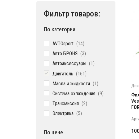
Фильтр товаров:
По категории
14
AVTOsport
14
товаров
3
Авто БРОНЯ
3
товара
1
Автоаксессуары
1
товар
161
Двигатель
161
товар
1
Масла и жидкости
1
Дви
товар
9
Система охлаждения
9
Фил
товаров
Ves
2
Трансмиссия
2
FO
товара
5
Электрика
5
товаров
Арт
Пе
Те
10
По цене
це
цен