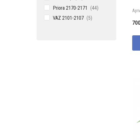
товаров
44
Priora 2170-2171
44
Арт
товара
5
VAZ 2101-2107
5
70
товаров