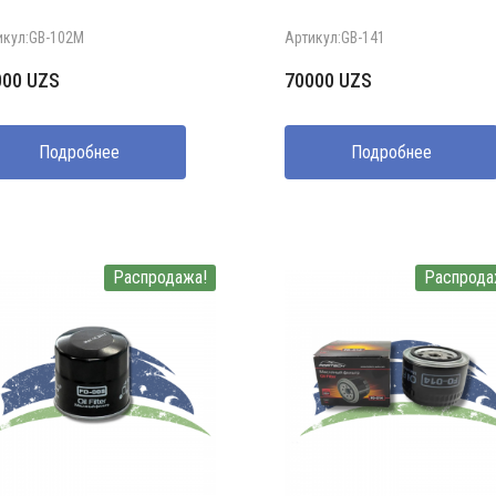
икул:GB-102M
Артикул:GB-141
000
UZS
70000
UZS
Подробнее
Подробнее
Распродажа!
Распрода