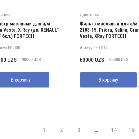
гатель
Двигатель
ьтр масляный для а/м
Фильтр масляный для а/м
a Vesta, X-Ray (дв. RENAULT
2108-15, Priora, Kalina, Gran
 16кл.) FORTECH
Vesta, XRay FORTECH
икул:FO-008
Артикул:FO-014
рвоначальная
кущая
Первоначальная
Текущая
000
UZS
60000
UZS
90000
UZS
85000
UZS
на
а:
цена
цена:
ставляла
00 UZS.
составляла
60000 UZS.
В корзину
В корзину
00 UZS.
85000 UZS.
←
1
2
3
…
14
15