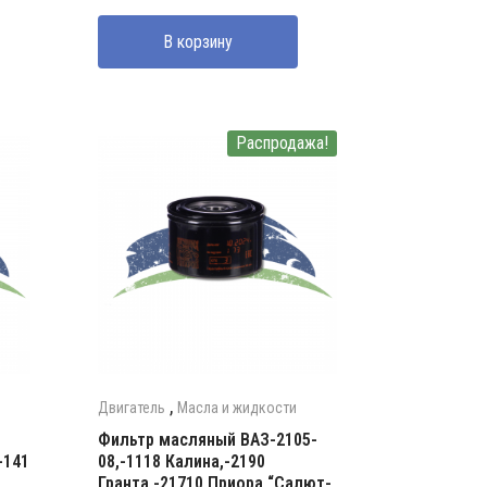
составляла
80000 UZS.
В корзину
100000 UZS.
Распродажа!
,
Двигатель
Масла и жидкости
Фильтр масляный ВАЗ-2105-
-141
08,-1118 Калина,-2190
Гранта,-21710 Приора “Салют-