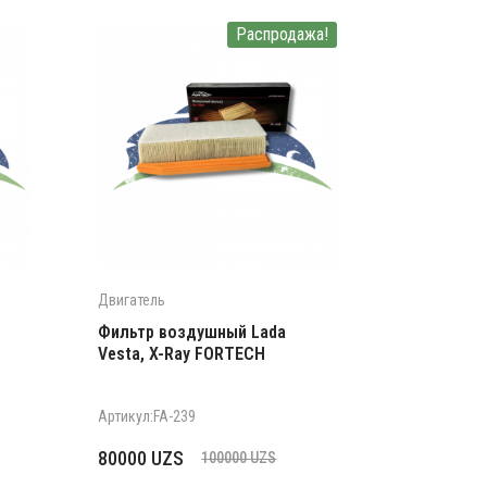
Распродажа!
Двигатель
Фильтр воздушный Lada
Vesta, X-Ray FORTECH
Артикул:FA-239
Первоначальная
Текущая
80000
UZS
100000
UZS
цена
цена: