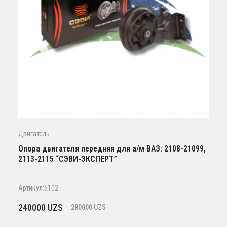
Двигатель
Опора двигателя передняя для а/м ВАЗ: 2108-21099,
2113-2115 “СЭВИ-ЭКСПЕРТ”
Артикул:5102
Первоначальная
Текущая
240000
UZS
280000
UZS
цена
цена: