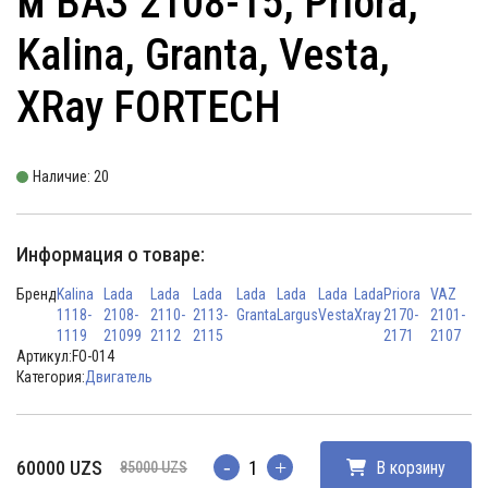
м ВАЗ 2108-15, Priora,
Kalina, Granta, Vesta,
XRay FORTECH
Наличие: 20
Информация о товаре:
Бренд
Kalina
Lada
Lada
Lada
Lada
Lada
Lada
Lada
Priora
VAZ
1118-
2108-
2110-
2113-
Granta
Largus
Vesta
Xray
2170-
2101-
1119
21099
2112
2115
2171
2107
Артикул:
FO-014
Категория:
Двигатель
Первоначальная
Текущая
60000
UZS
В корзину
85000
UZS
Количество