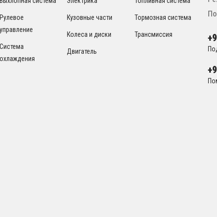
Выхлопная система
Электрика
Топливная система
По
Рулевое
Кузовные части
Тормозная система
управление
Колеса и диски
Трансмиссия
+
Система
По
Двигатель
охлаждения
+
По