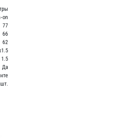
тры
n-on
77
66
62
1.5
1.5
Да
енте
 шт.