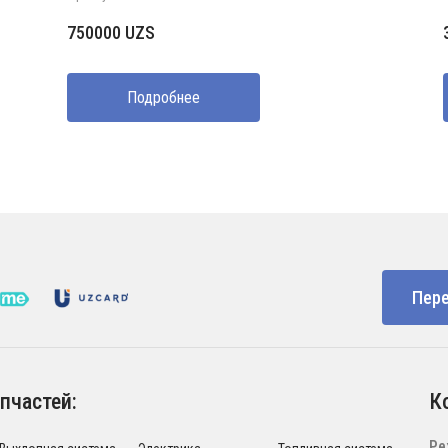
750000
UZS
Подробнее
Пере
пчастей:
К
Ре