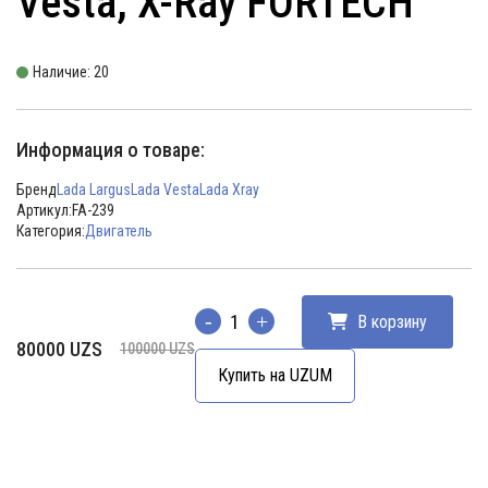
Vesta, X-Ray FORTECH
Наличие: 20
Информация о товаре:
Бренд
Lada Largus
Lada Vesta
Lada Xray
Артикул:
FA-239
Категория:
Двигатель
В корзину
Количество
Первоначальная
Текущая
80000
UZS
100000
UZS
цена
цена:
Купить на UZUM
составляла
80000 UZS.
100000 UZS.