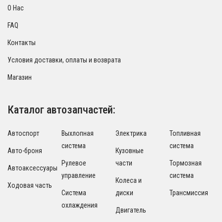
О Нас
FAQ
Контакты
Условия доставки, оплаты и возврата
Магазин
Каталог автозапчастей:
Автоспорт
Выхлопная
Электрика
Топливная
система
система
Авто-броня
Кузовные
Рулевое
части
Тормозная
Автоаксессуары
управление
система
Колеса и
Ходовая часть
Система
диски
Трансмиссия
охлаждения
Двигатель