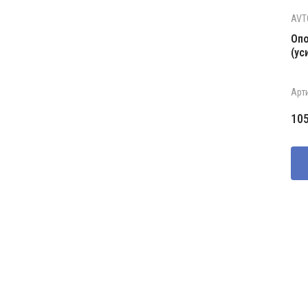
AVT
Опо
(ус
Арт
10