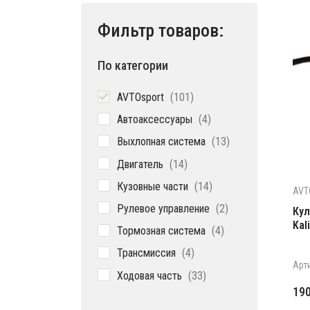
Фильтр товаров:
По категории
101
AVTOsport
101
товар
4
Автоаксессуары
4
товара
13
Выхлопная система
13
товаров
14
Двигатель
14
товаров
14
Кузовные части
14
AVT
товаров
2
Рулевое управление
2
Кул
товара
Kal
4
Тормозная система
4
товара
4
Трансмиссия
4
товара
Арт
33
Ходовая часть
33
товара
19