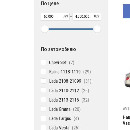
По цене
–
UZS
UZS
По автомобилю
7
Chevrolet
7
товаров
29
Kalina 1118-1119
29
товаров
31
Lada 2108-21099
31
товар
25
Lada 2110-2112
25
товаров
32
Lada 2113-2115
32
товара
20
Lada Granta
20
AVT
товаров
4
Нак
Lada Largus
4
Ves
товара
26
Lada Vesta
26