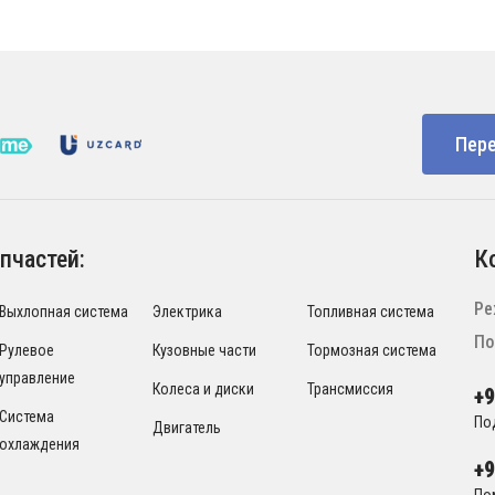
Пере
пчастей:
К
Ре
Выхлопная система
Электрика
Топливная система
По
Рулевое
Кузовные части
Тормозная система
управление
Колеса и диски
Трансмиссия
+
Система
По
Двигатель
охлаждения
+
По