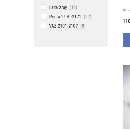
товаров
12
Lada Xray
12
Арт
товаров
27
Priora 2170-2171
27
11
товаров
8
VAZ 2101-2107
8
товаров