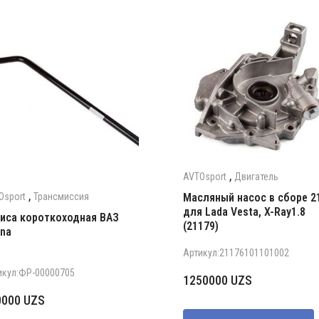
,
AVTOsport
Двигатель
,
Osport
Трансмиссия
Масляный насос в сборе 2
для Lada Vesta, X-Ray1.8
иса короткоходная ВАЗ
(21179)
ina
Артикул:21176101101002
икул:ФР-00000705
1250000
UZS
0000
UZS