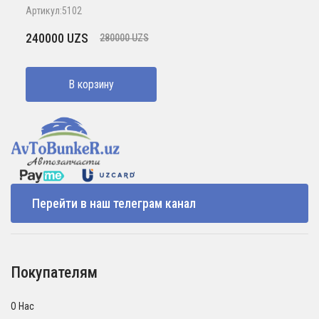
Артикул:5102
Первоначальная
Текущая
240000
UZS
280000
UZS
цена
цена:
составляла
240000 UZS.
В корзину
280000 UZS.
Перейти в наш телеграм канал
Покупателям
О Нас