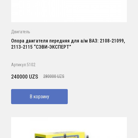
Двигатель
Опора двигателя передняя для а/м ВАЗ: 2108-21099,
2113-2115 “СЭВИ-ЭКСПЕРТ”
Артикул:5102
Первоначальная
Текущая
240000
UZS
280000
UZS
цена
цена:
составляла
240000 UZS.
В корзину
280000 UZS.