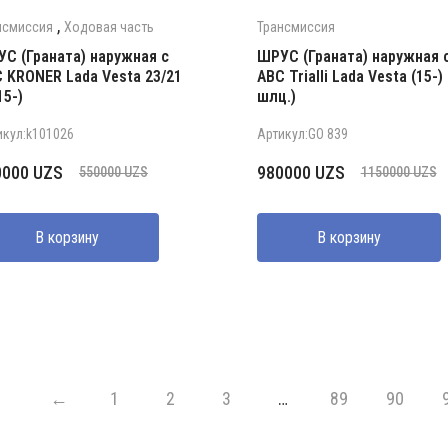
,
нсмиссия
Ходовая часть
Трансмиссия
С (Граната) наружная с
ШРУС (Граната) наружная 
 KRONER Lada Vesta 23/21
АВС Trialli Lada Vesta (15-) 
15-)
шлц.)
икул:k101026
Артикул:GO 839
рвоначальная
кущая
Первоначальная
Текущая
0000
UZS
980000
UZS
550000
UZS
1150000
UZS
на
а:
цена
цена:
ставляла
000 UZS.
составляла
980000 UZS.
В корзину
В корзину
000 UZS.
1150000 UZS.
←
1
2
3
…
89
90