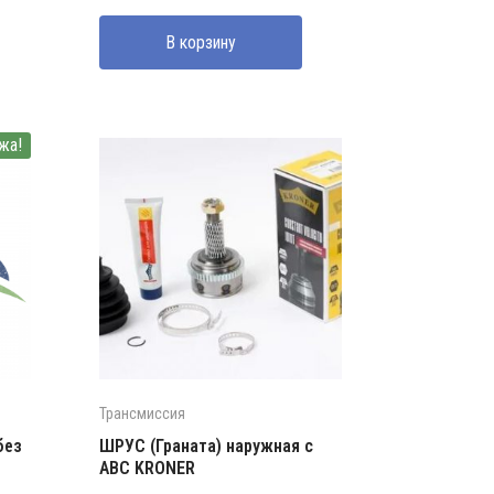
В корзину
жа!
Трансмиссия
без
ШРУС (Граната) наружная с
АВС KRONER