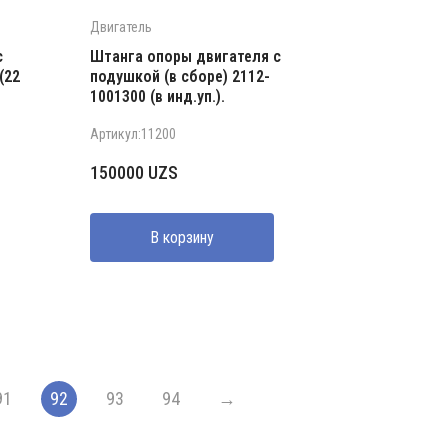
Двигатель
с
Штанга опоры двигателя с
(22
подушкой (в сборе) 2112-
1001300 (в инд.уп.).
Артикул:11200
150000
UZS
В корзину
91
92
93
94
→