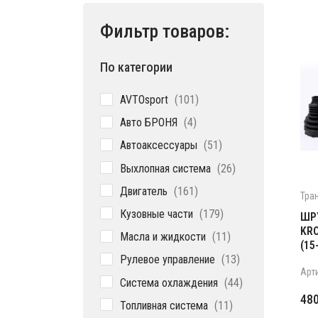
Фильтр товаров:
По категории
101
AVTOsport
101
товар
4
Авто БРОНЯ
4
товара
51
Автоаксессуары
51
товар
26
Выхлопная система
26
товаров
161
Двигатель
161
Тра
товар
179
Кузовные части
179
ШРУ
товаров
KRO
11
Масла и жидкости
11
(15
товаров
13
Рулевое управление
13
товаров
Арт
44
Система охлаждения
44
товара
Пе
Те
48
11
Топливная система
11
це
цен