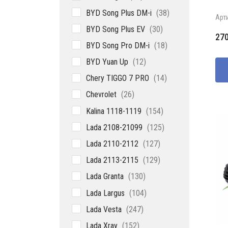
товаров
38
BYD Song Plus DM-i
38
Арт
товаров
30
BYD Song Plus EV
30
Пе
Те
27
товаров
18
BYD Song Pro DM-i
18
це
цен
товаров
со
270
12
BYD Yuan Up
12
товаров
350
14
Chery TIGGO 7 PRO
14
товаров
26
Chevrolet
26
товаров
154
Kalina 1118-1119
154
товара
125
Lada 2108-21099
125
товаров
127
Lada 2110-2112
127
товаров
129
Lada 2113-2115
129
товаров
130
Lada Granta
130
товаров
104
Lada Largus
104
товара
247
Lada Vesta
247
товаров
152
Lada Xray
152