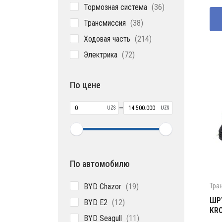
товаров
36
Тормозная система
36
со
480
товаров
650
38
Трансмиссия
38
товаров
214
Ходовая часть
214
товаров
72
Электрика
72
товара
По цене
–
UZS
UZS
По автомобилю
19
BYD Chazor
19
Тра
товаров
12
ШРУ
BYD E2
12
KR
товаров
11
BYD Seagull
11