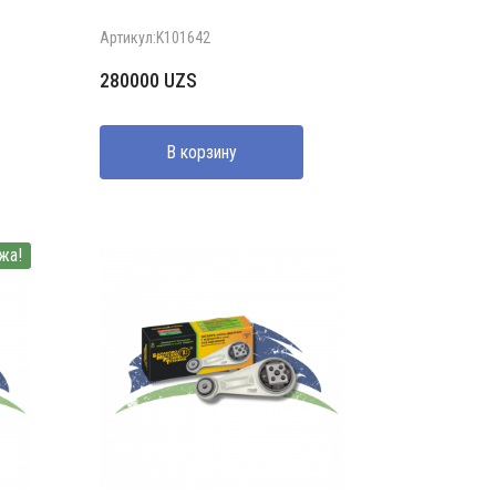
Артикул:K101642
280000
UZS
В корзину
жа!