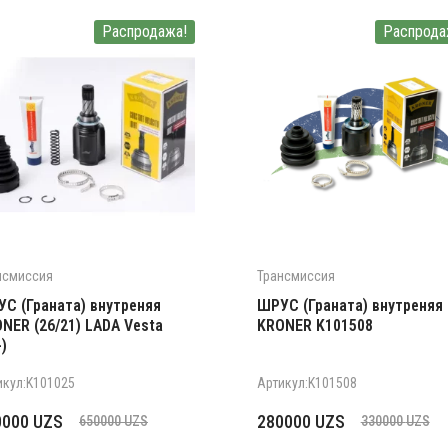
Распродажа!
Распрода
нсмиссия
Трансмиссия
С (Граната) внутреняя
ШРУС (Граната) внутреняя
NER (26/21) LADA Vesta
KRONER K101508
-)
икул:K101025
Артикул:K101508
рвоначальная
кущая
Первоначальная
Текущая
0000
UZS
280000
UZS
650000
UZS
330000
UZS
на
а:
цена
цена: