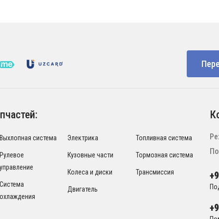
Пере
пчастей:
К
Ре
Выхлопная система
Электрика
Топливная система
По
Рулевое
Кузовные части
Тормозная система
управление
Колеса и диски
Трансмиссия
+
Система
По
Двигатель
охлаждения
+
По