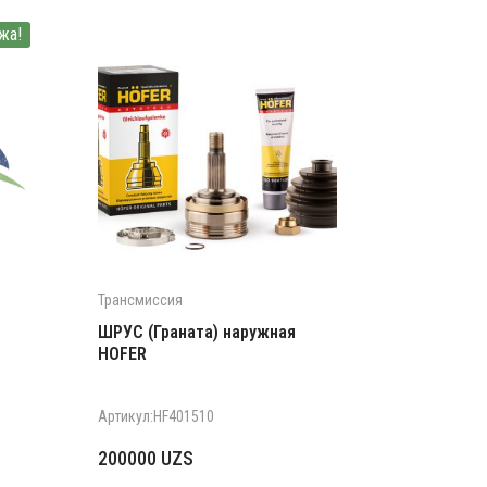
жа!
Трансмиссия
ШРУС (Граната) наружная
HOFER
Артикул:HF401510
200000
UZS