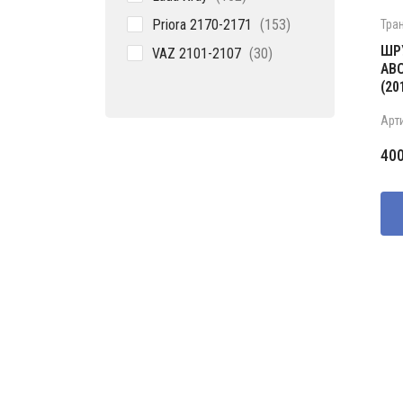
товара
153
Priora 2170-2171
153
Тра
товара
30
ШРУ
VAZ 2101-2107
30
АВС
товаров
(20
Арт
Пе
Те
40
це
цен
со
400
550