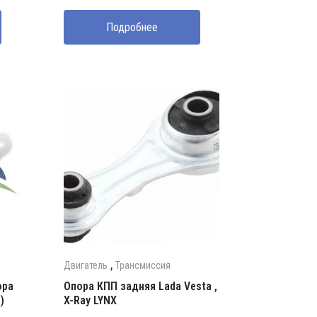
составляла
300000 UZS.
Подробнее
350000 UZS.
,
Двигатель
Трансмиссия
ора
Опора КПП задняя Lada Vesta ,
)
X-Ray LYNX