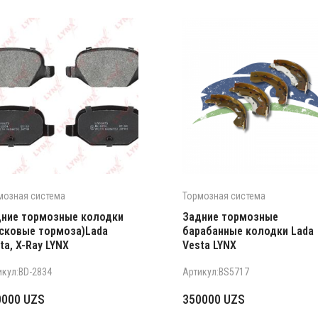
мозная система
Тормозная система
ние тормозные колодки
Задние тормозные
сковые тормоза)Lada
барабанные колодки Lada
ta, X-Ray LYNX
Vesta LYNX
икул:BD-2834
Артикул:BS5717
0000
UZS
350000
UZS