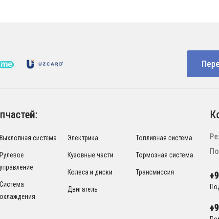
Пере
пчастей:
К
Ре
Выхлопная система
Электрика
Топливная система
По
Рулевое
Кузовные части
Тормозная система
управление
Колеса и диски
Трансмиссия
+
Система
По
Двигатель
охлаждения
+
По