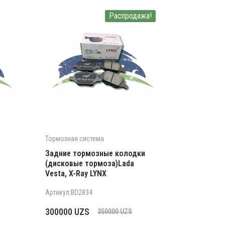
Распродажа!
Тормозная система
Задние тормозные колодки
(дисковые тормоза)Lada
Vesta, X-Ray LYNX
Артикул:BD2834
Первоначальная
Текущая
300000
UZS
350000
UZS
цена
цена: