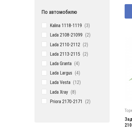
По автомобилю
3
Kalina 1118-1119
3
товара
2
Lada 2108-21099
2
товара
2
Lada 2110-2112
2
товара
2
Lada 2113-2115
2
товара
4
Lada Granta
4
товара
4
Lada Largus
4
товара
12
Lada Vesta
12
товаров
8
Lada Xray
8
товаров
2
Priora 2170-2171
2
товара
Тор
Зад
210