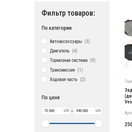
Фильтр товаров:
По категории
3
Автоаксессуары
3
товара
4
Двигатель
4
товара
9
Тормозная система
9
товаров
1
Трансмиссия
1
товар
2
Ходовая часть
2
Тор
товара
Зад
(ди
По цене
Ves
–
UZS
UZS
Арт
25