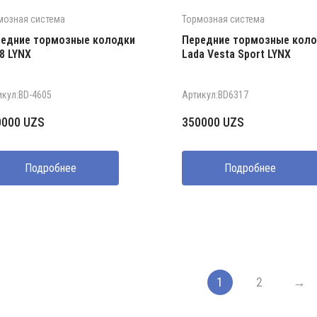
мозная система
Тормозная система
едние тормозные колодки
Передние тормозные коло
8 LYNX
Lada Vesta Sport LYNX
икул:BD-4605
Артикул:BD6317
0000
UZS
350000
UZS
Подробнее
Подробнее
1
2
→