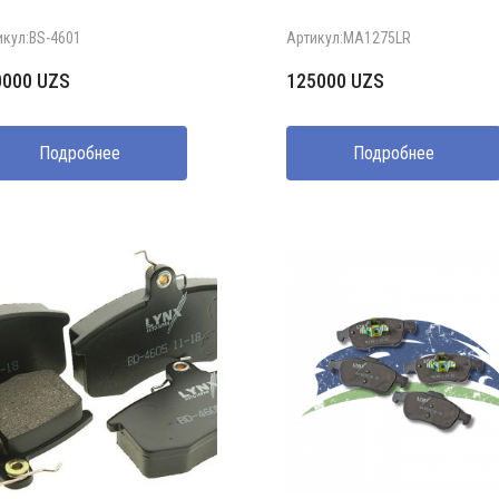
икул:BS-4601
Артикул:MA1275LR
0000
UZS
125000
UZS
Подробнее
Подробнее