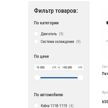
Фильтр товаров:
По категории
9
Двигатель
9
товаров
9
Система охлаждения
9
товаров
По цене
Сис
–
UZS
UZS
Пат
Арт
По автомобилю
65
4
Kalina 1118-1119
4