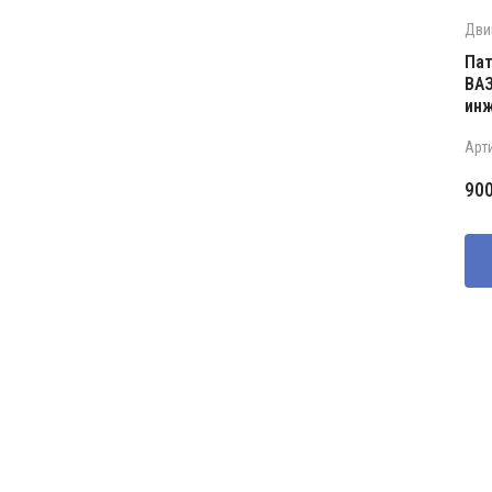
Дви
Пат
ВАЗ
инж
Арт
90