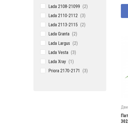
товара
2
Lada 2108-21099
2
товара
3
Lada 2110-2112
3
товара
2
Lada 2113-2115
2
товара
2
Lada Granta
2
товара
2
Lada Largus
2
товара
3
Lada Vesta
3
товара
1
Lada Xray
1
товар
3
Priora 2170-2171
3
товара
Дви
Пат
302