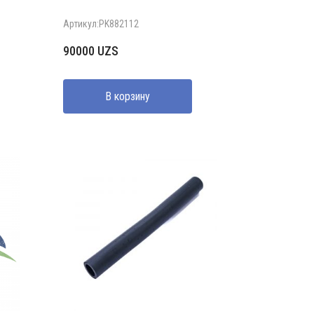
Артикул:PK882112
90000
UZS
В корзину