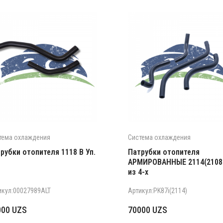
тема охлаждения
Система охлаждения
рубки отопителя 1118 В Уп.
Патрубки отопителя
АРМИРОВАННЫЕ 2114(2108
из 4-х
икул:00027989ALT
Артикул:PK87i(2114)
000
UZS
70000
UZS