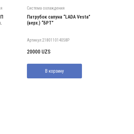
ия
Система охлаждения
ПП
Патрубок сапуна “LADA Vesta”
.
(верх.) “БРТ”
Артикул:218011014058Р
20000
UZS
В корзину