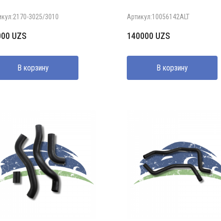
икул:2170-3025/3010
Артикул:10056142ALT
000
UZS
140000
UZS
В корзину
В корзину