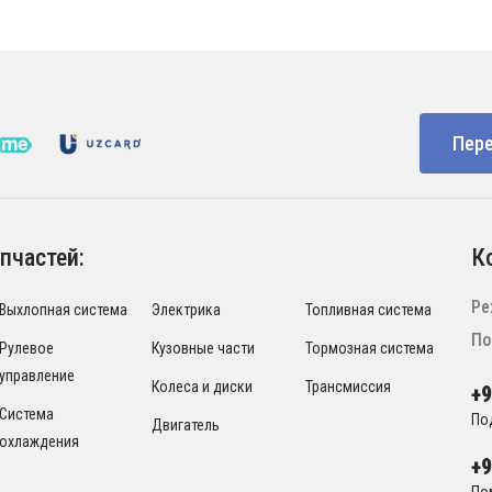
Пере
пчастей:
К
Ре
Выхлопная система
Электрика
Топливная система
По
Рулевое
Кузовные части
Тормозная система
управление
Колеса и диски
Трансмиссия
+
Система
По
Двигатель
охлаждения
+
По