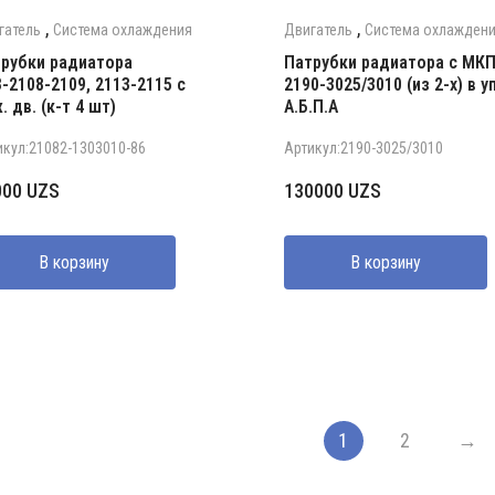
,
,
гатель
Система охлаждения
Двигатель
Система охлажден
рубки радиатора
Патрубки радиатора с МК
-2108-2109, 2113-2115 с
2190-3025/3010 (из 2-х) в уп
. дв. (к-т 4 шт)
А.Б.П.А
икул:21082-1303010-86
Артикул:2190-3025/3010
000
UZS
130000
UZS
В корзину
В корзину
1
2
→