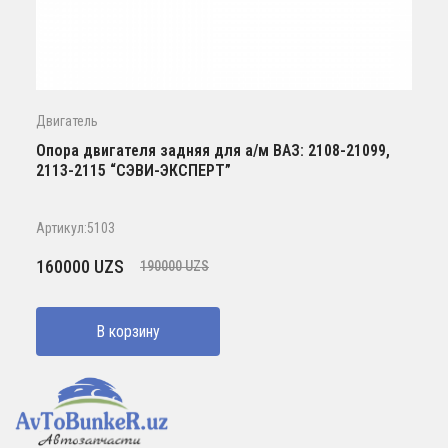
Двигатель
Опора двигателя задняя для а/м ВАЗ: 2108-21099,
2113-2115 “СЭВИ-ЭКСПЕРТ”
Артикул:5103
Первоначальная
Текущая
160000
UZS
190000
UZS
цена
цена:
составляла
160000 UZS.
В корзину
190000 UZS.