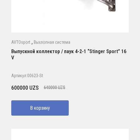
,
AVTOsport
Выхлопная система
Выпускной коллектор / паук 4-2-1 “Stinger Sport” 16
V
Артикул:00623-St
Первоначальная
Текущая
600000
UZS
640000
UZS
цена
цена:
составляла
600000 UZS.
В корзину
640000 UZS.