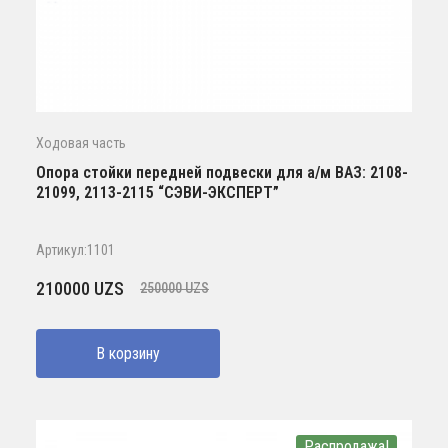
Ходовая часть
Опора стойки передней подвески для а/м ВАЗ: 2108-
21099, 2113-2115 “СЭВИ-ЭКСПЕРТ”
Артикул:1101
Первоначальная
Текущая
210000
UZS
250000
UZS
цена
цена:
составляла
210000 UZS.
В корзину
250000 UZS.
Распродажа!