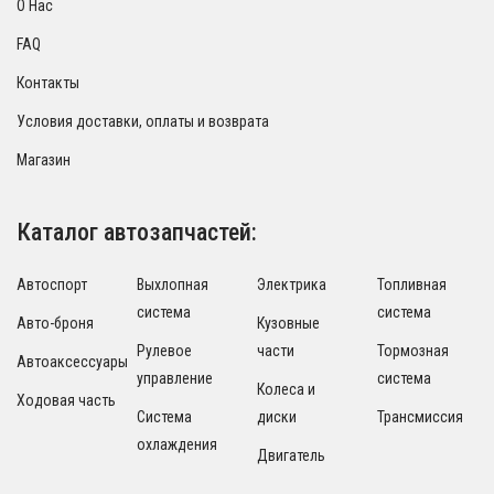
О Нас
FAQ
Контакты
Условия доставки, оплаты и возврата
Магазин
Каталог автозапчастей:
Автоспорт
Выхлопная
Электрика
Топливная
система
система
Авто-броня
Кузовные
Рулевое
части
Тормозная
Автоаксессуары
управление
система
Колеса и
Ходовая часть
Система
диски
Трансмиссия
охлаждения
Двигатель