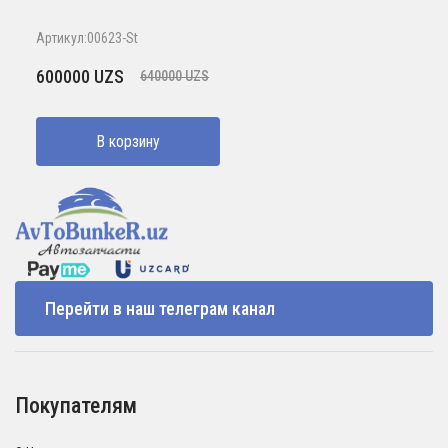
Артикул:00623-St
Первоначальная
Текущая
600000
UZS
640000
UZS
цена
цена:
составляла
600000 UZS.
В корзину
640000 UZS.
Перейти в наш телеграм канал
Покупателям