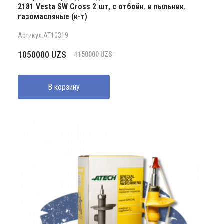
2181 Vesta SW Cross 2 шт, с отбойн. и пыльник.
газомасляные (к-т)
Артикул:AT10319
Первоначальная
Текущая
1050000
UZS
1150000
UZS
цена
цена:
составляла
1050000 UZS.
В корзину
1150000 UZS.