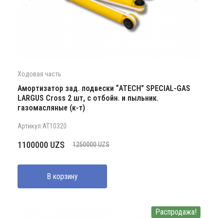
Ходовая часть
Амортизатор зад. подвески “ATECH” SPECIAL-GAS
LARGUS Cross 2 шт, с отбойн. и пыльник.
газомасляные (к-т)
Артикул:AT10320
Первоначальная
Текущая
1100000
UZS
1250000
UZS
цена
цена:
составляла
1100000 UZS.
В корзину
1250000 UZS.
Распродажа!