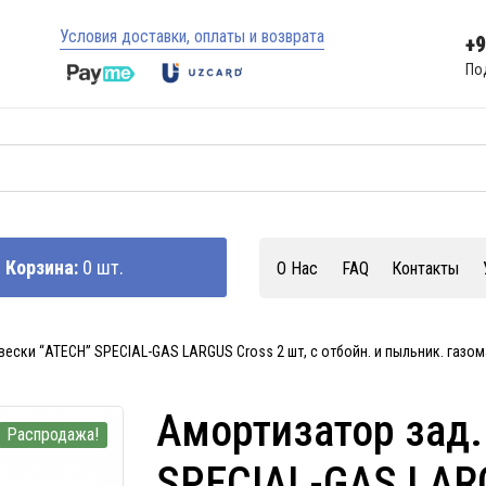
Условия доставки, оплаты и возврата
+
По
Корзина:
0 шт.
О Нас
FAQ
Контакты
ески “ATECH” SPECIAL-GAS LARGUS Cross 2 шт, с отбойн. и пыльник. газом
Амортизатор зад.
Распродажа!
SPECIAL-GAS LARG