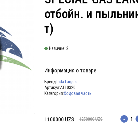
отбойн. и пыльни
т)
Наличие: 2
Информация о товаре:
Бренд
Lada Largus
Артикул:
AT10320
Категория:
Ходовая часть
Первоначальная
Текущая
1100000
UZS
1250000
UZS
Количес
цена
цена:
составляла
1100000 UZS.