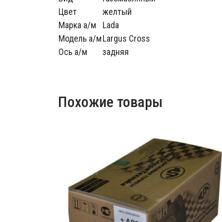
Цвет
желтый
Марка а/м
Lada
Модель а/м
Largus Cross
Ось а/м
задняя
Похожие товары