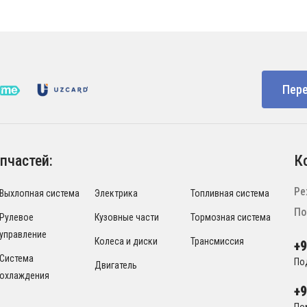
Пере
пчастей:
К
Ре
Выхлопная система
Электрика
Топливная система
По
Рулевое
Кузовные части
Тормозная система
управление
Колеса и диски
Трансмиссия
+
Система
По
Двигатель
охлаждения
+
По