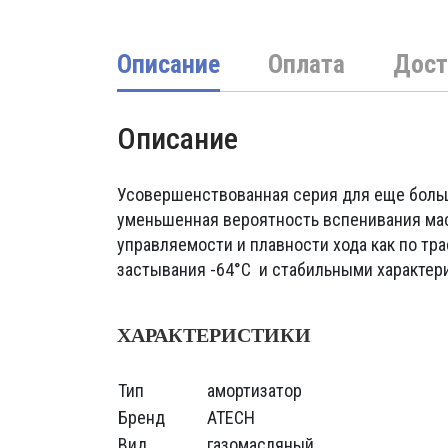
Описание
Оплата
Дост
Описание
Усовершенствованная серия для еще боль
уменьшенная вероятность вспенивания масл
управляемости и плавности хода как по тра
застывания -64°C и стабильными характер
ХАРАКТЕРИСТИКИ
Тип
амортизатор
Бренд
ATECH
Вид
газомасляный