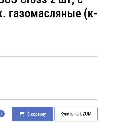
к. газомасляные (к-
Купить на UZUM
В корзину
тво