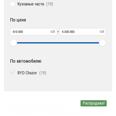
19
Кузовные части
19
товаров
По цене
–
UZS
UZS
По автомобилю
19
BYD Chazor
19
товаров
Распродажа!