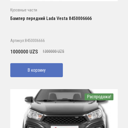
Кузовные части
Бампер передний Lada Vesta 8450006666
Артикул:8450006666
Первоначальная
Текущая
1000000
UZS
1300000
UZS
цена
цена:
составляла
1000000 UZS.
В корзину
1300000 UZS.
Распродажа!