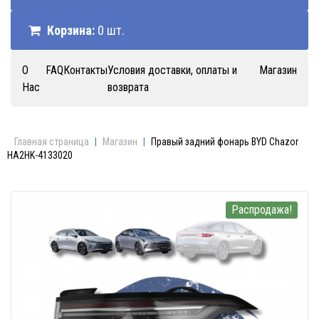
Корзина:
0 шт.
О
FAQ
Контакты
Условия доставки, оплаты и
Магазин
Нас
возврата
Главная страница
|
Магазин
|
Правый задний фонарь BYD Chazor
HA2HK-4133020
Распродажа!