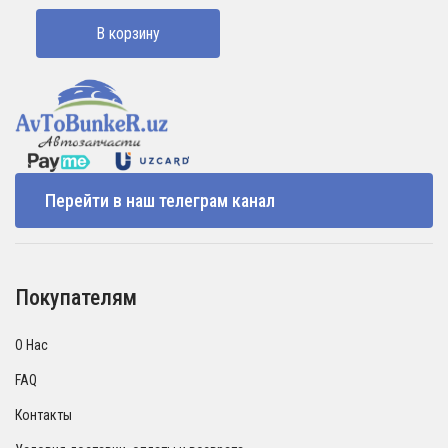
составляла
2500000 UZS.
В корзину
3000000 UZS.
Перейти в наш телеграм канал
Покупателям
О Нас
FAQ
Контакты