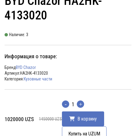
BYD Chazor HA2HK-
4133020
Наличие: 3
Информация о товаре:
Бренд
BYD Chazor
Артикул:
HA2HK-4133020
Категория:
Кузовные части
Количество
Первоначальная
Текущая
1020000
UZS
В корзину
1450000
UZS
цена
цена:
составляла
1020000 UZS.
Купить на UZUM