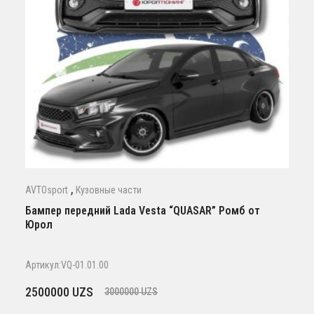
,
AVTOsport
Кузовные части
Бампер передний Lada Vesta “QUASAR” Ромб от
Юрол
Артикул:VQ-01.01.00
Первоначальная
Текущая
2500000
UZS
3000000
UZS
цена
цена: