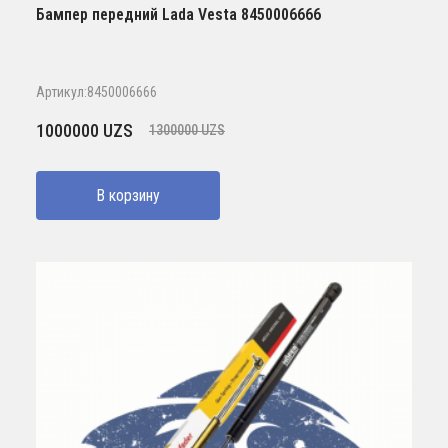
Бампер передний Lada Vesta 8450006666
Артикул:8450006666
Первоначальная
Текущая
1000000
UZS
1300000
UZS
цена
цена:
составляла
1000000 UZS.
В корзину
1300000 UZS.