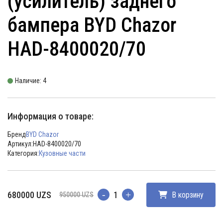
(усилитель) заднего
бампера BYD Chazor
HAD-8400020/70
Наличие: 4
Информация о товаре:
Бренд
BYD Chazor
Артикул:
HAD-8400020/70
Категория:
Кузовные части
Первоначальная
Текущая
680000
UZS
В корзину
950000
UZS
Количество
цена
цена:
составляла
680000 UZS.