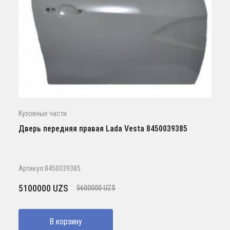
Кузовные части
Дверь передняя правая Lada Vesta 8450039385
Артикул:8450039385
Первоначальная
Текущая
5100000
UZS
5600000
UZS
цена
цена:
составляла
5100000 UZS.
В корзину
5600000 UZS.