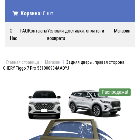
Корзина:
0 шт.
О
FAQ
Контакты
Условия доставки, оплаты и
Магазин
Нас
возврата
Главная страница
|
Магазин
|
Задняя дверь , правая сторона
CHERY Tiggo 7 Pro 551000934AADYJ
Распродажа!