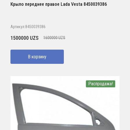
Крыло переднее правое Lada Vesta 8450039386
Артикул:8450039386
Первоначальная
Текущая
1500000
UZS
1600000
UZS
цена
цена:
составляла
1500000 UZS.
В корзину
1600000 UZS.
Распродажа!