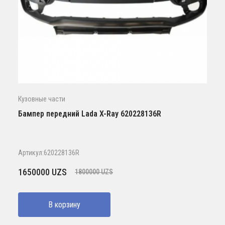
Кузовные части
Бампер передний Lada X-Ray 620228136R
Артикул:620228136R
Первоначальная
Текущая
1650000
UZS
1800000
UZS
цена
цена:
составляла
1650000 UZS.
В корзину
1800000 UZS.