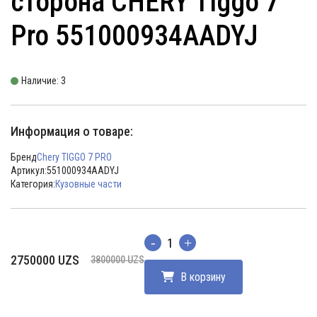
сторона CHERY Tiggo 7
Pro 551000934AADYJ
Наличие: 3
Информация о товаре:
Бренд
Chery TIGGO 7 PRO
Артикул:
551000934AADYJ
Категория:
Кузовные части
Количество
Первоначальная
Текущая
2750000
UZS
3800000
UZS
цена
цена:
В корзину
составляла
2750000 UZS.
3800000 UZS.