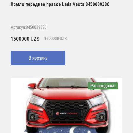
Крыло переднее правое Lada Vesta 8450039386
Артикул:8450039386
Первоначальная
Текущая
1500000
UZS
1600000
UZS
цена
цена:
составляла
1500000 UZS.
В корзину
1600000 UZS.
Распродажа!