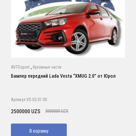
,
AVTOsport
Кузовные части
Бампер передний Lada Vesta “XMUG 2.0” от Юрол
Артикул:VS-02.01.00
Первоначальная
Текущая
2500000
UZS
3000000
UZS
цена
цена:
составляла
2500000 UZS.
В корзину
3000000 UZS.