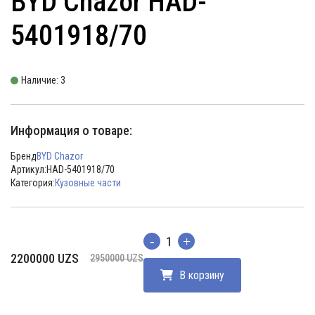
BYD Chazor HAD-
5401918/70
Наличие: 3
Информация о товаре:
Бренд
BYD Chazor
Артикул:
HAD-5401918/70
Категория:
Кузовные части
Количество
Первоначальная
Текущая
2200000
UZS
2950000
UZS
цена
цена:
В корзину
составляла
2200000 UZS.
2950000 UZS.