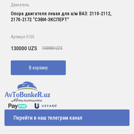
Двигатель
Опора двигателя левая для а/м ВАЗ: 2110-2112,
2170-2172 “СЭВИ-ЭКСПЕРТ”
Артикул:5105
Первоначальная
Текущая
130000
UZS
150000
UZS
цена
цена:
составляла
130000 UZS.
В корзину
150000 UZS.
Перейти в наш телеграм канал