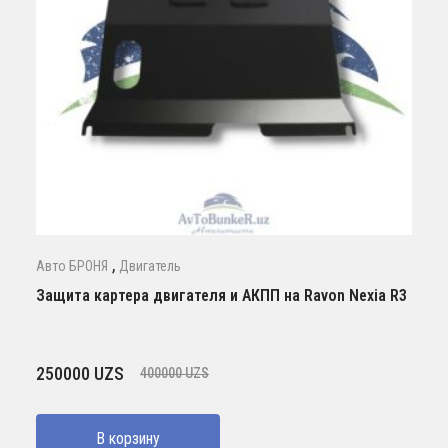
,
Авто БРОНЯ
Двигатель
Защита картера двигателя и АКПП на Ravon Nexia R3
Первоначальная
Текущая
250000
UZS
400000
UZS
цена
цена:
составляла
250000 UZS.
В корзину
400000 UZS.