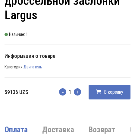
дроссельной заслонки
Largus
Наличие: 1
Информация о товаре:
Категория:
Двигатель
59136
UZS
В корзину
Количество
Оплата
Доставка
Возврат
О