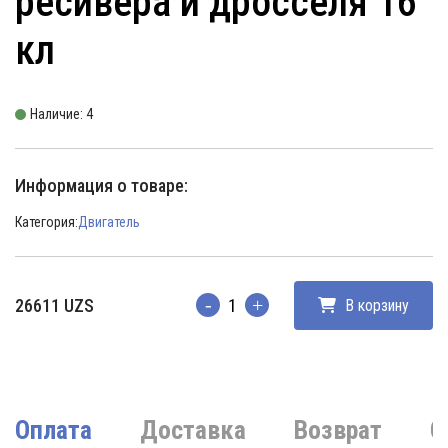
ресивера и дросселя 16
кл
Наличие: 4
Информация о товаре:
Категория:
Двигатель
26611
UZS
В корзину
Количество
Оплата
Доставка
Возврат
О