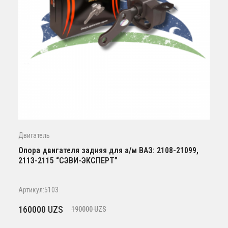
Двигатель
Опора двигателя задняя для а/м ВАЗ: 2108-21099,
2113-2115 “СЭВИ-ЭКСПЕРТ”
Артикул:5103
Первоначальная
Текущая
160000
UZS
190000
UZS
цена
цена: