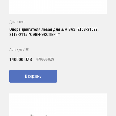
Двигатель
Опора двигателя левая для а/м ВАЗ: 2108-21099,
2113-2115 “СЭВИ-ЭКСПЕРТ”
Артикул:5101
Первоначальная
Текущая
140000
UZS
170000
UZS
цена
цена:
составляла
140000 UZS.
В корзину
170000 UZS.