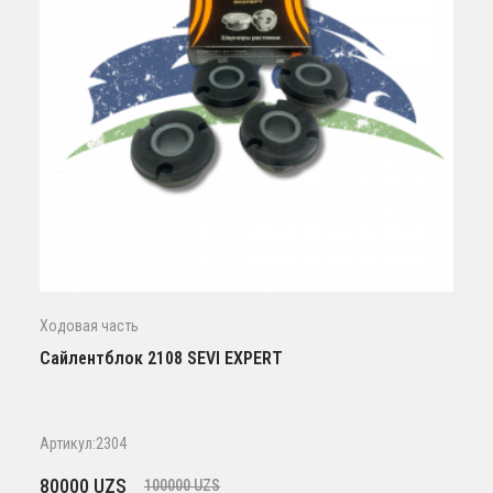
Ходовая часть
Сайлентблок 2108 SEVI EXPERT
Артикул:2304
Первоначальная
Текущая
80000
UZS
100000
UZS