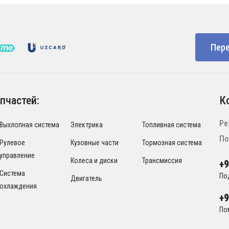
Пере
пчастей:
К
Ре
Выхлопная система
Электрика
Топливная система
По
Рулевое
Кузовные части
Тормозная система
управление
Колеса и диски
Трансмиссия
+
Система
По
Двигатель
охлаждения
+
По