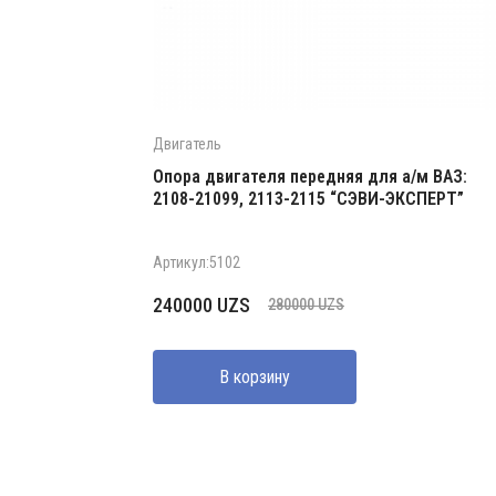
Двигатель
Опора двигателя передняя для а/м ВАЗ:
2108-21099, 2113-2115 “СЭВИ-ЭКСПЕРТ”
Артикул:5102
Первоначальная
Текущая
240000
UZS
280000
UZS
цена
цена:
составляла
240000 UZS.
В корзину
280000 UZS.