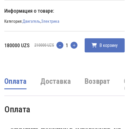
Информация о товаре:
Категория:
Двигатель
,
Электрика
Первоначальная
Текущая
180000
UZS
В корзину
210000
UZS
Количество
цена
цена:
составляла
180000 UZS.
210000 UZS.
Оплата
Доставка
Возврат
О
(
Оплата