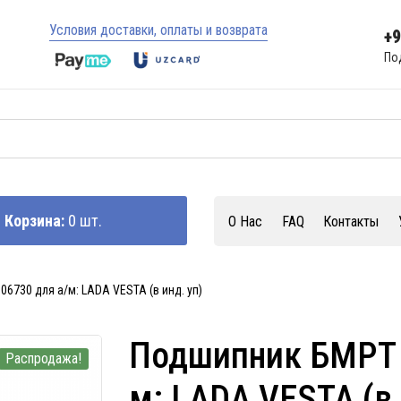
Условия доставки, оплаты и возврата
+
По
Корзина:
0 шт.
О Нас
FAQ
Контакты
6730 для а/м: LADA VESTA (в инд. уп)
Подшипник БМРТ 
Распродажа!
м: LADA VESTA (в 