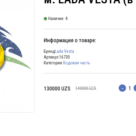
Наличие: 4
Информация о товаре:
Бренд
Lada Vesta
Артикул:
16730
Категория:
Ходовая часть
Первоначальная
Текущая
130000
UZS
140000
UZS
Количес
цена
цена:
составляла
130000 UZS.
140000 UZS.