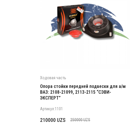
Ходовая часть
Опора стойки передней подвески для а/м
ВАЗ: 2108-21099, 2113-2115 “СЭВИ-
ЭКСПЕРТ”
Артикул:1101
Первоначальная
Текущая
210000
UZS
250000
UZS
цена
цена: