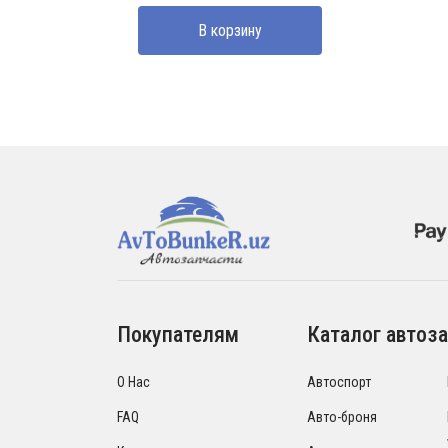
составляла
210000 UZS.
В корзину
250000 UZS.
Покупателям
Каталог автоза
О Нас
Автоспорт
FAQ
Авто-броня