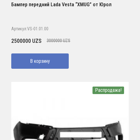
Бампер передний Lada Vesta “XMUG” от Юрол
Артикул:VS-01.01.00
Первоначальная
Текущая
2500000
UZS
3000000
UZS
цена
цена:
составляла
2500000 UZS.
В корзину
3000000 UZS.
Распродажа!