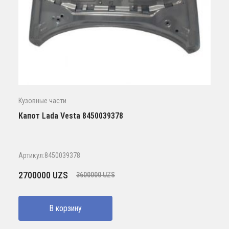
Кузовные части
Капот Lada Vesta 8450039378
Артикул:8450039378
Первоначальная
Текущая
2700000
UZS
3600000
UZS
цена
цена:
составляла
2700000 UZS.
В корзину
3600000 UZS.