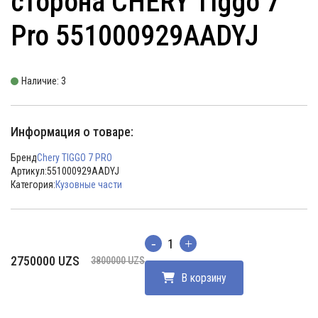
сторона CHERY Tiggo 7
Pro 551000929AADYJ
Наличие: 3
Информация о товаре:
Бренд
Chery TIGGO 7 PRO
Артикул:
551000929AADYJ
Категория:
Кузовные части
Количество
Первоначальная
Текущая
2750000
UZS
3800000
UZS
цена
цена:
В корзину
составляла
2750000 UZS.
3800000 UZS.