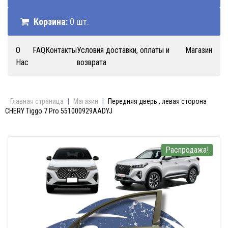
Корзина:
0 шт.
О
FAQ
Контакты
Условия доставки, оплаты и
Магазин
Нас
возврата
Главная страница
|
Магазин
|
Передняя дверь , левая сторона
CHERY Tiggo 7 Pro 551000929AADYJ
Распродажа!