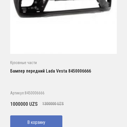
Кузовные части
Бампер передний Lada Vesta 8450006666
Артикул:8450006666
Первоначальная
Текущая
1000000
UZS
1300000
UZS
цена
цена:
составляла
1000000 UZS.
В корзину
1300000 UZS.