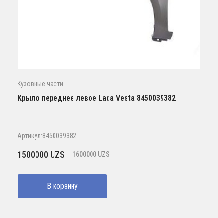
Кузовные части
Крыло переднее левое Lada Vesta 8450039382
Артикул:8450039382
Первоначальная
Текущая
1500000
UZS
1600000
UZS
цена
цена:
составляла
1500000 UZS.
В корзину
1600000 UZS.