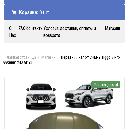
Корзина:
0 шт.
О
FAQ
Контакты
Условия доставки, оплаты и
Магазин
Нас
возврата
Главная страница
|
Магазин
|
Передний капот CHERY Tiggo 7 Pro
553000124AADYJ
Распродажа!