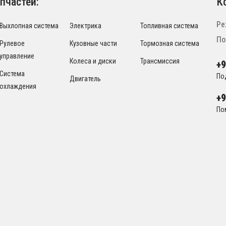
пчастей:
К
Ре
Выхлопная система
Электрика
Топливная система
По
Рулевое
Кузовные части
Тормозная система
управление
Колеса и диски
Трансмиссия
+
Система
По
Двигатель
охлаждения
+
По