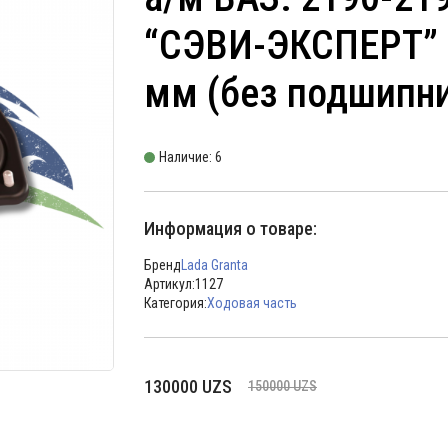
“СЭВИ-ЭКСПЕРТ” 
мм (без подшипн
Наличие: 6
Информация о товаре:
Бренд
Lada Granta
Артикул:
1127
Категория:
Ходовая часть
Первоначальная
Текущая
130000
UZS
150000
UZS
цена
цена:
составляла
130000 UZS.