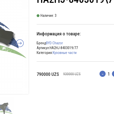
Наличие: 3
Информация о товаре:
Бренд
BYD Chazor
Артикул:
HA2HJ-8403019/77
Категория:
Кузовные части
Первоначальная
Текущая
790000
UZS
930000
UZS
Количес
цена
цена:
составляла
790000 UZS.
930000 UZS.