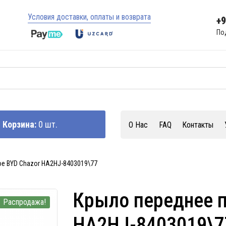
Условия доставки, оплаты и возврата
+
По
Корзина:
0 шт.
О Нас
FAQ
Контакты
е BYD Chazor HA2HJ-8403019\77
Крыло переднее п
Распродажа!
HA2HJ-8403019\7