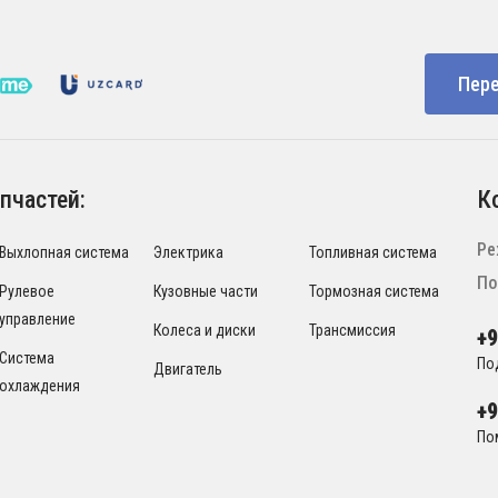
Пере
пчастей:
К
Ре
Выхлопная система
Электрика
Топливная система
По
Рулевое
Кузовные части
Тормозная система
управление
Колеса и диски
Трансмиссия
+
Система
По
Двигатель
охлаждения
+
По