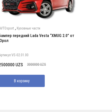
,
AVTOsport
Кузовные части
Бампер передний Lada Vesta “XMUG 2.0” от
Юрол
Артикул:VS-02.01.00
Первоначальная
Текущая
2500000
UZS
3000000
UZS
цена
цена:
составляла
2500000 UZS.
В корзину
3000000 UZS.