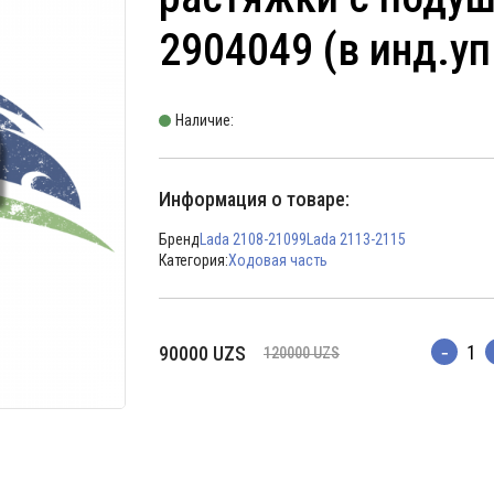
2904049 (в инд.уп
Наличие:
Информация о товаре:
Бренд
Lada 2108-21099
Lada 2113-2115
Категория:
Ходовая часть
Первоначальная
Текущая
90000
UZS
120000
UZS
Количес
цена
цена:
составляла
90000 UZS.
120000 UZS.