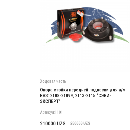
Ходовая часть
Опора стойки передней подвески для а/м
ВАЗ: 2108-21099, 2113-2115 “СЭВИ-
ЭКСПЕРТ”
Артикул:1101
Первоначальная
Текущая
210000
UZS
250000
UZS
цена
цена: