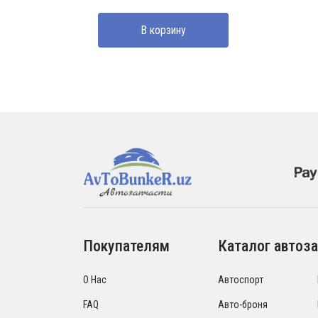
составляла
210000 UZS.
В корзину
250000 UZS.
Покупателям
Каталог автоза
О Нас
Автоспорт
FAQ
Авто-броня