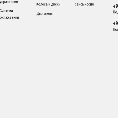
управление
Колеса и диски
Трансмиссия
+
Система
По
Двигатель
охлаждения
+
По