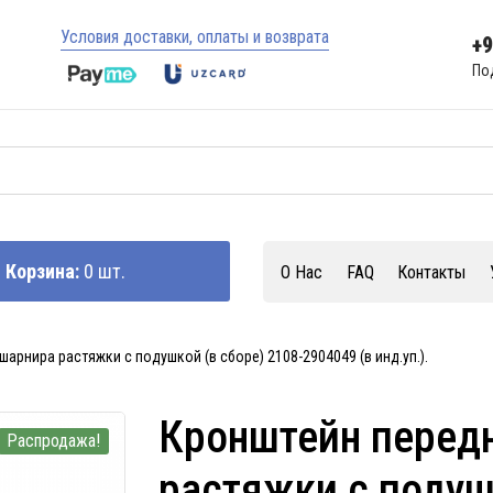
Условия доставки, оплаты и возврата
+
По
Корзина:
0 шт.
О Нас
FAQ
Контакты
арнира растяжки с подушкой (в сборе) 2108-2904049 (в инд.уп.).
Кронштейн перед
Распродажа!
растяжки с подуш