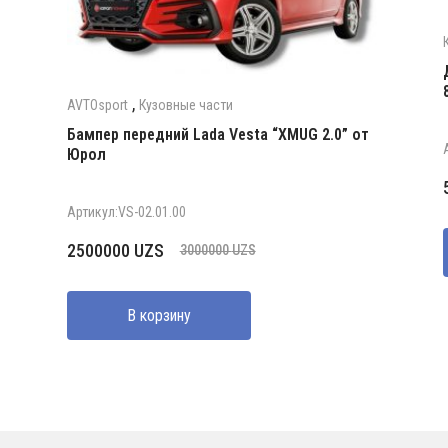
,
AVTOsport
Кузовные части
Бампер передний Lada Vesta “XMUG 2.0” от
Юрол
Артикул:VS-02.01.00
Первоначальная
Текущая
2500000
UZS
3000000
UZS
цена
цена:
составляла
2500000 UZS.
В корзину
3000000 UZS.