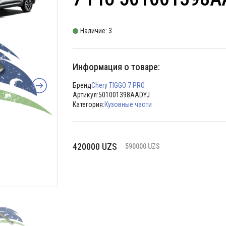
Наличие: 3
Информация о товаре:
Бренд
Chery TIGGO 7 PRO
Артикул:
501001398AADYJ
Категория:
Кузовные части
Первоначальная
Текущая
420000
UZS
590000
UZS
цена
цена:
составляла
420000 UZS.
590000 UZS.