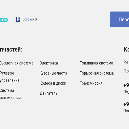
Пере
пчастей:
К
Ре
Выхлопная система
Электрика
Топливная система
По
Рулевое
Кузовные части
Тормозная система
управление
Колеса и диски
Трансмиссия
+
Система
По
Двигатель
охлаждения
+
По