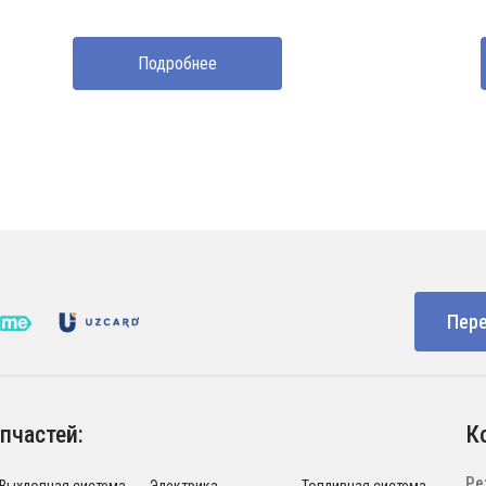
Подробнее
Пере
пчастей:
К
Ре
Выхлопная система
Электрика
Топливная система