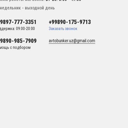
недельник - выходной день
99897-777-3351
+99890-175-9713
ддержка: 09:00-20:00
Заказать звонок
99890-985-7909
avtobunker.uz@gmail.com
мощь с подбором