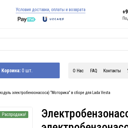
Условия доставки, оплаты и возврата
+
По
Корзина:
0 шт.
О Нас
FAQ
Контакты
одуль электробензонасоса) “Моторика” в сборе для Lada Vesta
Электробензонас
Распродажа!
электробензонасо