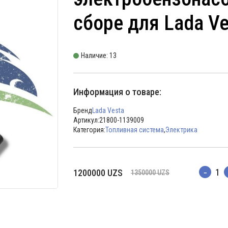
сборе для Lada Ve
Наличие: 13
Информация о товаре:
Бренд
Lada Vesta
Артикул:
21800-1139009
Категория:
Топливная система
,
Электрика
Первоначальная
Текущая
1200000
UZS
1350000
UZS
Количес
цена
цена:
составляла
1200000 UZS.
1350000 UZS.