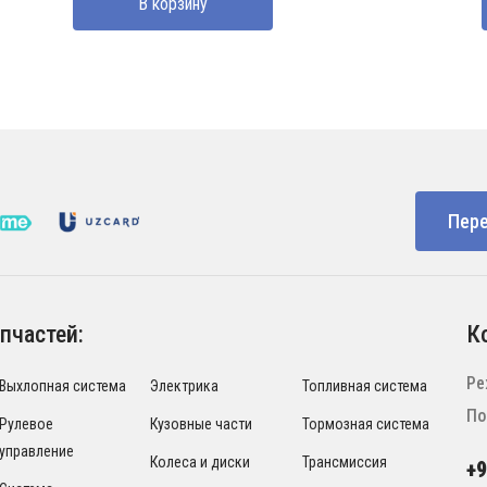
В корзину
Пере
пчастей:
К
Ре
Выхлопная система
Электрика
Топливная система
По
Рулевое
Кузовные части
Тормозная система
управление
Колеса и диски
Трансмиссия
+