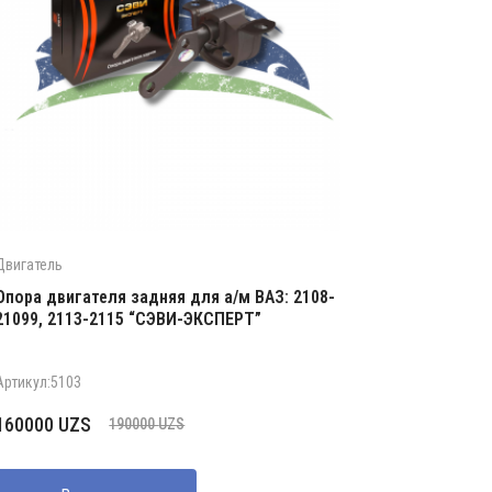
Двигатель
Опора двигателя задняя для а/м ВАЗ: 2108-
21099, 2113-2115 “СЭВИ-ЭКСПЕРТ”
Артикул:5103
Первоначальная
Текущая
160000
UZS
190000
UZS
цена
цена:
составляла
160000 UZS.