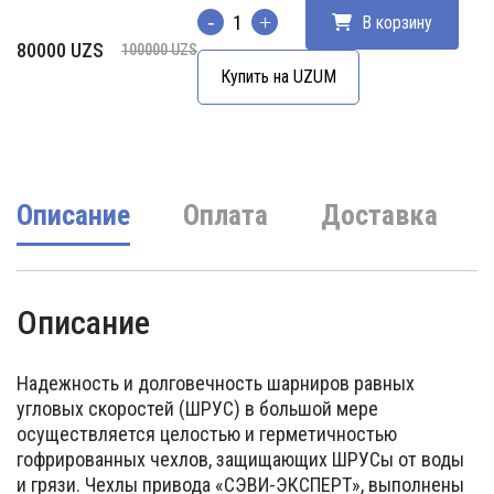
В корзину
Количество
Первоначальная
Текущая
80000
UZS
100000
UZS
цена
цена:
Купить на UZUM
составляла
80000 UZS.
100000 UZS.
Описание
Оплата
Доставка
Описание
Надежность и долговечность шарниров равных
угловых скоростей (ШРУС) в большой мере
осуществляется целостью и герметичностью
гофрированных чехлов, защищающих ШРУСы от воды
и грязи. Чехлы привода «СЭВИ-ЭКСПЕРТ», выполнены