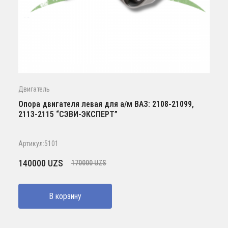
Двигатель
Опора двигателя левая для а/м ВАЗ: 2108-21099,
2113-2115 “СЭВИ-ЭКСПЕРТ”
Артикул:5101
Первоначальная
Текущая
140000
UZS
170000
UZS
цена
цена:
составляла
140000 UZS.
В корзину
170000 UZS.