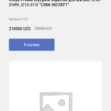
21099, 2113-2115 “СЭВИ-ЭКСПЕРТ”
Артикул:1101
Первоначальная
Текущая
210000
UZS
250000
UZS
цена
цена:
составляла
210000 UZS.
В корзину
250000 UZS.