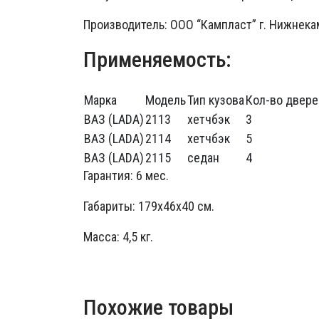
Производитель: ООО “Кампласт” г. Нижнека
Применяемость:
Марка
Модель
Тип кузова
Кол-во двере
ВАЗ (LADA)
2113
хетчбэк
3
ВАЗ (LADA)
2114
хетчбэк
5
ВАЗ (LADA)
2115
седан
4
Гарантия: 6 мес.
Габариты: 179x46x40 см.
Масса: 4,5 кг.
Похожие товары