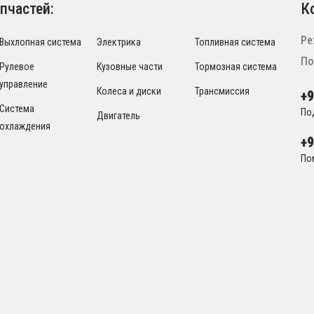
пчастей:
К
Ре
Выхлопная система
Электрика
Топливная система
По
Рулевое
Кузовные части
Тормозная система
управление
Колеса и диски
Трансмиссия
+
Система
По
Двигатель
охлаждения
+
По