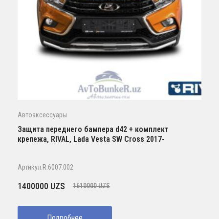
Автоаксессуары
Защита переднего бампера d42 + комплект
крепежа, RIVAL, Lada Vesta SW Cross 2017-
Артикул:R.6007.002
Первоначальная
Текущая
1400000
UZS
1610000
UZS
цена
цена:
составляла
1400000 UZS.
Подробнее