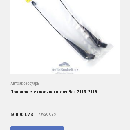
Автоаксессуары
Поводок стеклоочистителя Ваз 2113-2115
Первоначальная
Текущая
60000
UZS
73920
UZS
цена
цена:
составляла
60000 UZS.