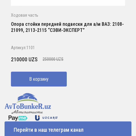
Ходовая часть
Опора стойки передней подвески для а/м ВАЗ: 2108-
21099, 2113-2115 “СЭВИ-ЭКСПЕРТ”
Артикул:1101
Первоначальная
Текущая
210000
UZS
250000
UZS
цена
цена:
составляла
210000 UZS.
В корзину
250000 UZS.
Перейти в наш телеграм канал