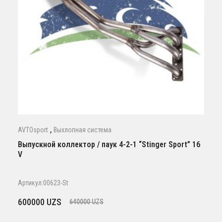
,
AVTOsport
Выхлопная система
Выпускной коллектор / паук 4-2-1 “Stinger Sport” 16
V
Артикул:00623-St
Первоначальная
Текущая
600000
UZS
640000
UZS
цена
цена: