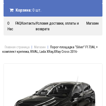
Корзина:
0 шт.
О
FAQ
Контакты
Условия доставки, оплаты и
Магазин
Нас
возврата
Главная страница
|
Магазин
|
Порог-площадка “Silver” F173AL +
комплект крепежа, RIVAL, Lada XRay,XRay Cross 2016-