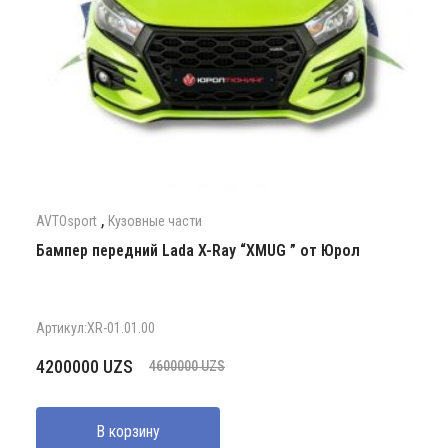
,
AVTOsport
Кузовные части
Бампер передний Lada X-Ray “XMUG ” от Юрол
Артикул:XR-01.01.00
Первоначальная
Текущая
4200000
UZS
4600000
UZS
цена
цена:
составляла
4200000 UZS.
В корзину
4600000 UZS.