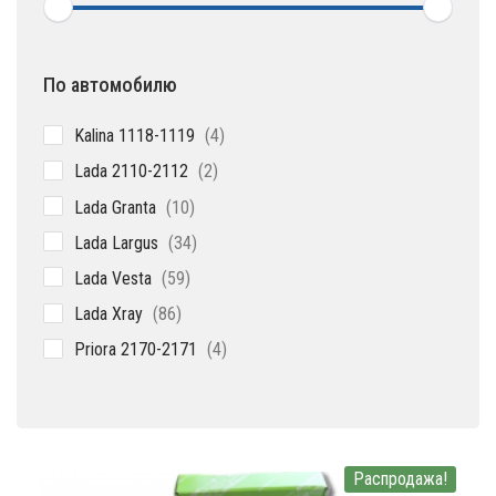
По автомобилю
4
Kalina 1118-1119
4
товара
2
Lada 2110-2112
2
товара
10
Lada Granta
10
товаров
34
Lada Largus
34
товара
59
Lada Vesta
59
товаров
86
Lada Xray
86
товаров
4
Priora 2170-2171
4
товара
Распродажа!