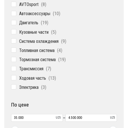
8
AVTOsport
8
товаров
10
Автоаксессуары
10
товаров
19
Двигатель
19
товаров
5
Кузовные части
5
товаров
9
Система охлаждения
9
товаров
4
Топливная система
4
товара
19
Тормозная система
19
товаров
7
Трансмиссия
7
товаров
13
Ходовая часть
13
товаров
3
Электрика
3
товара
По цене
–
UZS
UZS