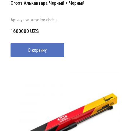
Cross Алькантара Черный + Черный
Артикул:va-xrayc-lxc-chch-a
1600000
UZS
В корзину