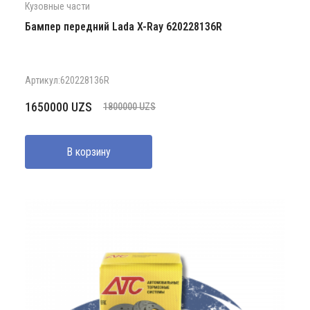
Кузовные части
Бампер передний Lada X-Ray 620228136R
Артикул:620228136R
Первоначальная
Текущая
1650000
UZS
1800000
UZS
цена
цена:
составляла
1650000 UZS.
В корзину
1800000 UZS.