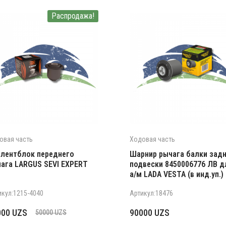
Распродажа!
овая часть
Ходовая часть
лентблок переднего
Шарнир рычага балки зад
ага LARGUS SEVI EXPERT
подвески 8450006776 ЛВ д
а/м LADA VESTA (в инд.уп.)
икул:1215-4040
Артикул:18476
рвоначальная
кущая
000
UZS
90000
UZS
50000
UZS
на
а: