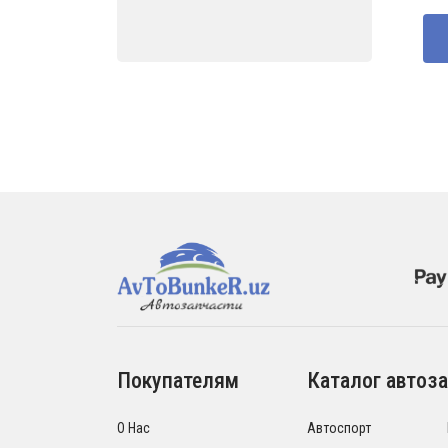
товара
со
400
500
Покупателям
Каталог автоза
О Нас
Автоспорт