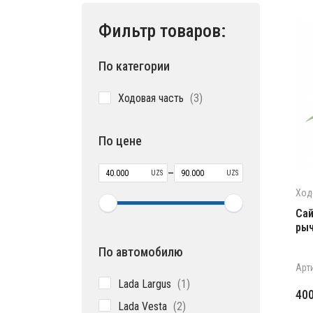
Фильтр товаров:
По категории
3
Ходовая часть
3
товара
По цене
–
UZS
UZS
Ход
Сай
рыч
По автомобилю
Арт
1
Lada Largus
1
Пе
Те
40
товар
2
Lada Vesta
2
це
цен