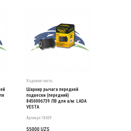
Ходовая часть
ней
Шарнир рычага передней
ля
подвески (передний)
8450006739 ЛВ для а/м: LADA
VESTA
Артикул:18439
55000
UZS