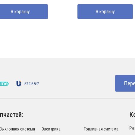
ставляла
00 UZS.
В корзину
В корзину
00 UZS.
Пере
пчастей:
К
Ре
Выхлопная система
Электрика
Топливная система