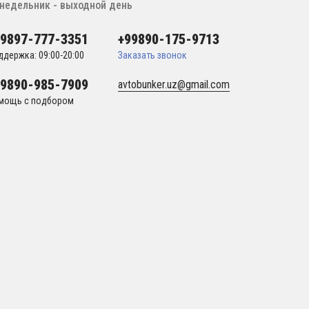
недельник - выходной день
99897-777-3351
+99890-175-9713
ддержка: 09:00-20:00
Заказать звонок
99890-985-7909
avtobunker.uz@gmail.com
мощь с подбором