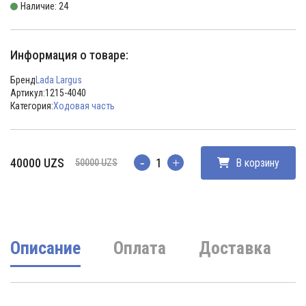
Наличие: 24
Информация о товаре:
Бренд
Lada Largus
Артикул:
1215-4040
Категория:
Ходовая часть
Первоначальная
Текущая
40000
UZS
В корзину
50000
UZS
Количество
цена
цена:
составляла
40000 UZS.
50000 UZS.
Описание
Оплата
Доставка