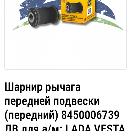
Шарнир рычага
передней подвески
(передний) 8450006739
ЛВ для а/м: LADA VESTA